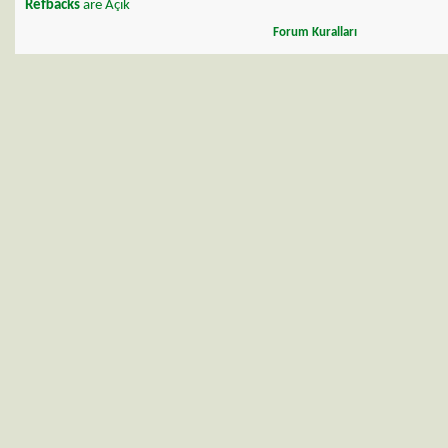
Refbacks
are
Açık
Forum Kuralları