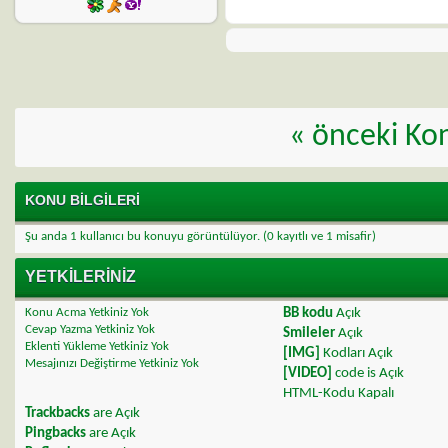
«
önceki Ko
KONU BILGILERI
Şu anda 1 kullanıcı bu konuyu görüntülüyor.
(0 kayıtlı ve 1 misafir)
YETKILERINIZ
Konu Acma Yetkiniz
Yok
BB kodu
Açık
Cevap Yazma Yetkiniz
Yok
Smileler
Açık
Eklenti Yükleme Yetkiniz
Yok
[IMG]
Kodları
Açık
Mesajınızı Değiştirme Yetkiniz
Yok
[VIDEO]
code is
Açık
HTML-Kodu
Kapalı
Trackbacks
are
Açık
Pingbacks
are
Açık