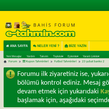
ANA SAYFA
NELER YENI ?
BIZE YAZIN
Yeni Mesajlar
Yardım
Takvim
Topluluk
Eylemler
Yararlı Linkler
Forum
Kupon Tahminleri
Futbol Tahminleri
23 şubat banko 2
Forumu ilk ziyaretiniz ise, yuka
bölümü kontrol ediniz. Mesaj g
devam etmek için yukarıdaki
Ka
başlamak için, aşağıdaki seçimde