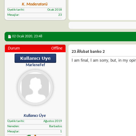
K. Moderatorü
Üyelik tarihi
Ocak 2018
Mesajlar
23
02 Ocak 2020,
23:48
Durum
Offline
23 ÅŸubat banko 2
I am final, I am sorry, but, in my opi
MarleneFef
Kullanıcı Üye
Üyelik tarihi
Ağustos 2019
Nereden
Barbados
Mesajlar
1