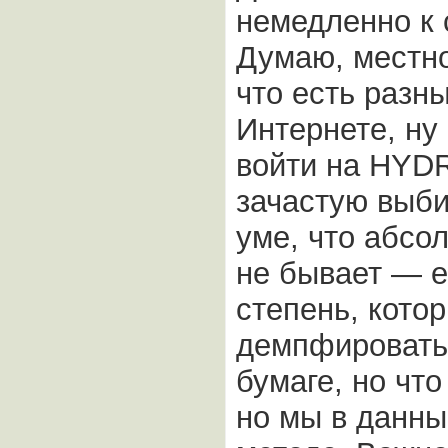
немедленно к 
Думаю, местно
что есть разн
Интернете, ну 
войти на HYDR
зачастую выби
уме, что абс
не бывает — е
степень, кото
демпфировать 
бумаге, но что
но мы в данны