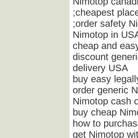
Nimotop canadi
;cheapest place
;order safety N
Nimotop in US
cheap and easy
discount generi
delivery USA
buy easy legal
order generic 
Nimotop cash o
buy cheap Nim
how to purchas
get Nimotop wit