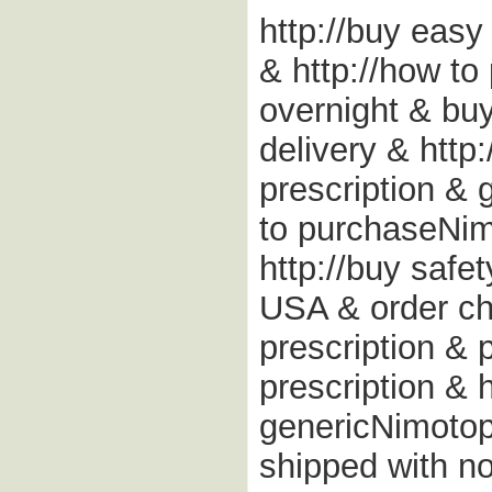
http://buy easy
& http://how to
overnight & buy
delivery & http
prescription & 
to purchaseNim
http://buy safe
USA & order ch
prescription &
prescription & h
genericNimotop.
shipped with no