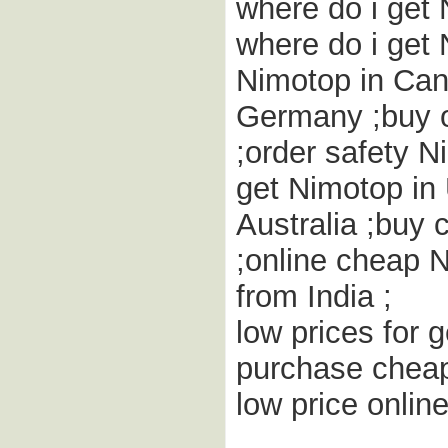
where do i get 
where do i get
Nimotop in Can
Germany ;buy 
;order safety 
get Nimotop in
Australia ;buy 
;online cheap 
from India ;
low prices for
purchase cheap
low price onlin