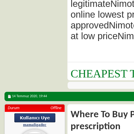
legitimateNimo
online lowest p
approvedNimoto
at low priceNim
CHEAPEST T
14 Temmuz 2020,
19:44
Durum
Offline
Where To Buy P
prescription
mamaligadoc