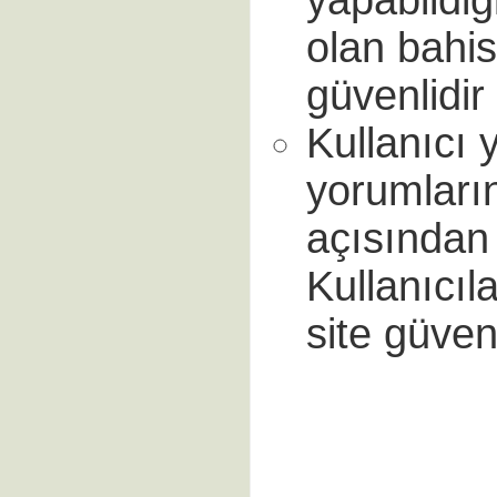
yapabildiğ
olan bahis
güvenlidir
Kullanıcı 
yorumların
açısından 
Kullanıcıl
site güvenl