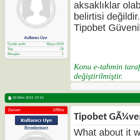
aksaklıklar olab
belirtisi değildir
Tipobet Güvenili
Kullanıcı Üye
Üyelik tarihi
Mayıs 2018
Yaş
28
Mesajlar
1
Konu e-tahmin tara
değiştirilmiştir.
30 Ekim 2019,
07:14
Durum
Offline
Tipobet GÃ¼ven
Brendaemart
What about it wi