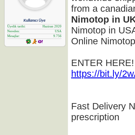
from a canadi
Nimotop in UK
Kullanıcı Üye
Üyelik tarihi
Haziran 2020
Nimotop in USA
Nereden
USA
Mesajlar
9.756
Online Nimotop 
ENTER HERE!
https://bit.ly/
Fast Delivery 
prescription