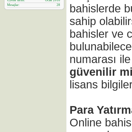
Üyelik tarihi
Ocak 2018
bahislerde b
Mesajlar
28
sahip olabili
bahisler ve 
bulunabilece
numarası ile
güvenilir m
lisans bilgile
Para Yatırma
Online bahis