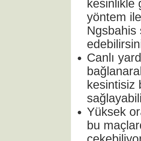
kesinlikle 
yöntem ile
Ngsbahis s
edebilirsin
Canlı yar
bağlanarak
kesintisiz
sağlayabil
Yüksek or
bu maçlard
çekebiliyo