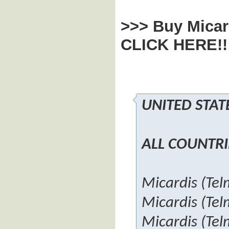
>>> Buy Micard
CLICK HERE!!
UNITED STA
ALL COUNTRI
Micardis (Te
Micardis (Tel
Micardis (Tel