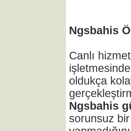
Ngsbahis Ö
Canlı hizme
işletmesinde
oldukça kolay
gerçekleşti
Ngsbahis g
sorunsuz bi