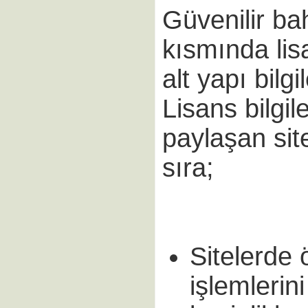
Güvenilir bah
kısmında lisa
alt yapı bilgi
Lisans bilgile
paylaşan sit
sıra;
Sitelerde
işlemlerin