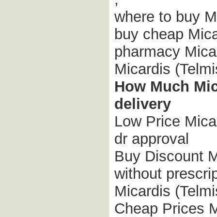
where to buy M
buy cheap Mica
pharmacy Micar
Micardis (Telmi
How Much Mica
delivery
Low Price Micar
dr approval
Buy Discount Mi
without prescri
Micardis (Telmi
Cheap Prices Mi