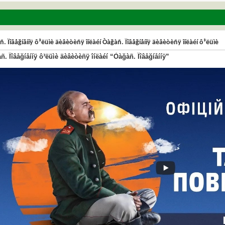
. Ïîâåğíåííÿ ô³ëüìè äèâèòèñÿ îíëàéí Òàğàñ. Ïîâåğíåííÿ äèâèòèñÿ îíëàéí ô³ëüìè
ñ. Ïîâåğíåííÿ ô³ëüìè äèâèòèñÿ îíëàéí “Òàğàñ. Ïîâåğíåííÿ”