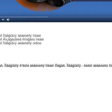
ñ Ïîâåğíåííÿ äèâèòèñÿ îíëàéí
ñ Âîçâğàùåíèå ñìîòğåòü îíëàéí
ñ Ïîâåğíåííÿ äèâèòèñÿ online
ñ. Ïîâåğíåííÿ ô³ëüìè äèâèòèñÿ îíëàéí Òàğàñ. Ïîâåğíåííÿ - ôèëüì äèâèòèñü îí