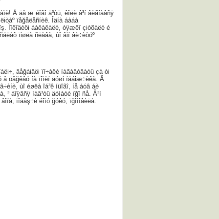
àìè! À äå æ éîãî ä³òü, êîëè â³í âèãíàâñÿ
 ëiòàº ïåğåëåñíèê. Îäíà áàáà
òîş. Ìîëîäèöi áàëàêàëè, òÿæêî çiòõàëè é
î ñåëàõ ïiøëà ñëàâà, ùî âií âè÷èòóº
îáëi÷, âåğáiâöi ïî÷àëè íàãàäóâàòü çà òi
õ â öåğêâó íà ïîìèí äóøi íåáiæ÷èêà. Â
÷èíè, ùî éøëà îá³ê íüîãî, íå áóâ áè
à, ³ áîÿâñÿ íàâ³òü äóìàòè ïğî ñå. Â³í
âîíà, ïîäàş÷è éîìó ğóêó, ïğîìîâèëà: