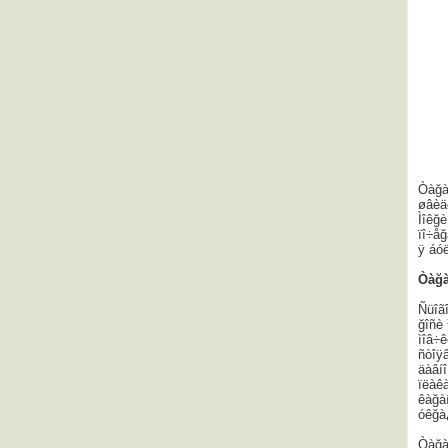
Òàğàñ
øâèäê
Ìîêğè
ïî÷åğ
ÿ áóë
Òàğà
Ñüîãî
ğîñè 
ìîâ÷ê
ñòîÿâ
äàâíî
ïëàêà
êàğàí
óêğà¿
Òàğàñ