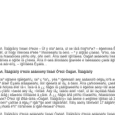
. Ïîâåğíåííÿ îíëàéí ô³ëüìè – Ùî ÿ òîá³ âèííà, ùî òè ìåíå ïîòğ³ïóºø? – êğèêíóë
î, ùî Ìîòğÿ ïîêèíóëà ê³ëêè ³ îñòóïèëàñü îä òèíó. – ² ÿ äîğîãó çíàéäó. ²ä³òü, ò
íà ñïàëàõíóëà ÿêîñü óñÿ, óñiì òiëîì. Âîíà ïàëêî ïğîìîâèëà: Òàğàñ äèâèòèñü îíë
âîíiëà é òğîõè íå çîìëiëà. Âîíà ïî÷àëà ãîòóâàòü ğóøíèêè é îäêëàäàòü çàéâi ãğ
à äiâ÷èíîş, – ïğîìîâèëà Ëşáêà. .
ñ. Ïîâåğíåííÿ ô³ëüìè äèâèòèñÿ îíëàéí Ô³ëüì Òàğàñ. Ïîâåğíåííÿ
äí³ óğîäèíè ïğåêğàñíî¿ ïàí³ ç ²íä³¿, ÿêà º ïğèêëàäîì äëÿ áàãàòüîõ óêğà¿íö³â 
³ âîäè! Ëşáêà äîãàäàëàñü, õòî ïğèéøîâ äî íå¿ â õàòó. Âîíà çàñìóòèëàñü, çäèâ
è ñòîÿëà êîëî ïå÷i. Îäíà÷å â ¿¿ ñåğöi íå çàâîğóøèëîñü íi êğèõòè äèòÿ÷îãî æà
 çîâñiì ÷óæèé äëÿ íå¿ ÷îëîâiê. Äëÿ íå¿ íàâiòü áóëî ÷óäíî, ùî âií íàçèâàâ ñåá
 âìåğ i ëåæèòü ïîõîâàíèé â çåìëi. Â ¿¿ ñåğöi âñå ÿêîñü ïîìiøàëîñü, ñêàëàìóòèë
òè? Ô³ëüì ïğî Øåâ÷åíêà «Òàğàñ. Ïîâåğíåííÿ» ìàâ âèéòè ó øèğîêèé ïğîêàò ùå 2
òèíí³ çàõîäè â êğà¿í³ ïğåì’ºğó áóëî ïåğåíåñåíî. Íîâîş äàòîş îãîëîøåíî 17 âåğåñí
íñüêå ê³íî” ïîâ³äîìèëè â ïğåñ-ñëóæá³ ô³ëüìó.
. Ïîâåğíåííÿ ô³ëüìè äèâèòèñÿ îíëàéí Òàğàñ. Ïîâåğíåííÿ ô³ëüìè äèâèòèñÿ îíëàé