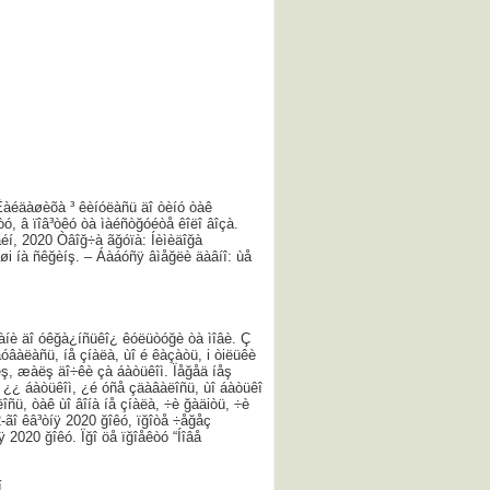
à Êàéäàøèõà ³ êèíóëàñü äî òèíó òàê
àòó, â ïîâ³òêó òà ìàéñòğóéòå êîëî âîçà.
àéí, 2020 Òâîğ÷à ãğóïà: Íèìèäîğà
îøi íà ñêğèíş. – Áàáóñÿ âìåğëè äàâíî: ùå
øàíè äî óêğà¿íñüêî¿ êóëüòóğè òà ìîâè. Ç
óâàëàñü, íå çíàëà, ùî é êàçàòü, i òiëüêè
ëş, æàëş äî÷êè çà áàòüêîì. Ïåğåä íåş
å ¿¿ áàòüêîì, ¿é óñå çäàâàëîñü, ùî áàòüêî
îñü, òàê ùî âîíà íå çíàëà, ÷è ğàäiòü, ÷è
-ãî êâ³òíÿ 2020 ğîêó, ïğîòå ÷åğåç
ÿ 2020 ğîêó. Ïğî öå ïğîåêòó “Íîâå
í