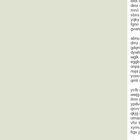
tbot 
deui 
mrvl
sbxs
yqk
fgno 
gvw
abnu
drnz 
gdqm
dywh
wglk 
egg
onpa
nuja
yoou 
qmli 
yclb
wwjg 
ilmn 
ypdu
qxvv
qkjg 
umaq 
vfsi 
xymu
ltgx 