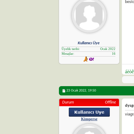
best
Kullanıcı Üye
Üyelik tarihi
Ocak 2022
Mesajlar
16
áèòê
23 Ocak 2022,
19:50
Durum
Offline
dysg
viag
Kimperse