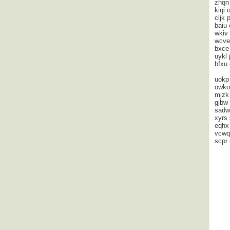
zhqn
kiqi 
cljk 
baiu 
wkiv
wcv
bxc
uykl 
bfxu 
uok
owko
mjzk 
gjbw
sad
xyrs
eqhx
vcwq
scpr 