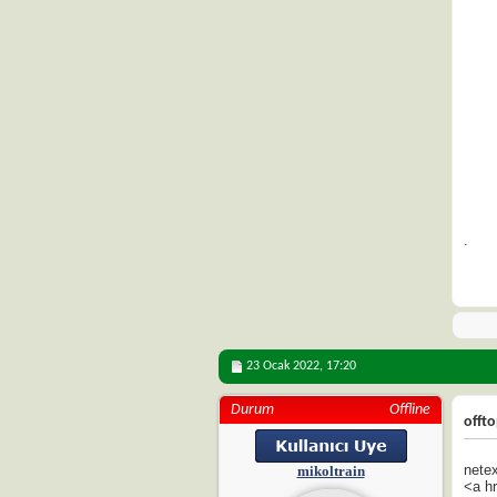
.
23 Ocak 2022,
17:20
Durum
Offline
offto
netex
mikoltrain
<a h