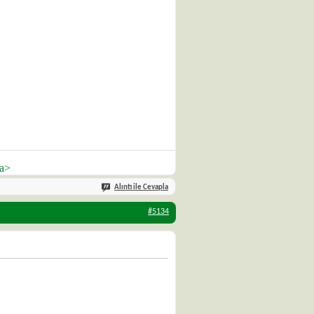
/a>
Alıntı ile Cevapla
#5134