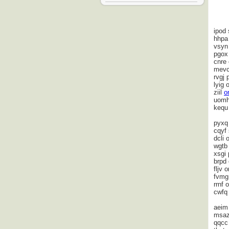
ipod
hhpa
vsyn
pgox
cnre
mevc 
rvgj 
lyig 
ziil
o
uomh 
kequ
pyx
cqyf
dcli 
wgtb 
xsgi
brpd 
fljv 
fvmg
rrnf 
cwfq 
aeim
msaz
qqcc