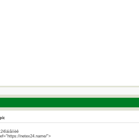
pic
24îáìåííèê
ref="https://netex24.name/">