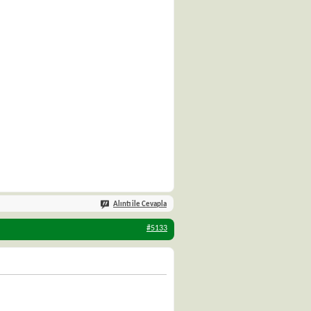
Alıntı ile Cevapla
#5133