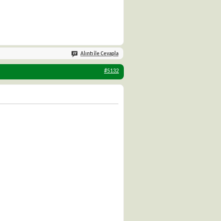
Alıntı ile Cevapla
#5132