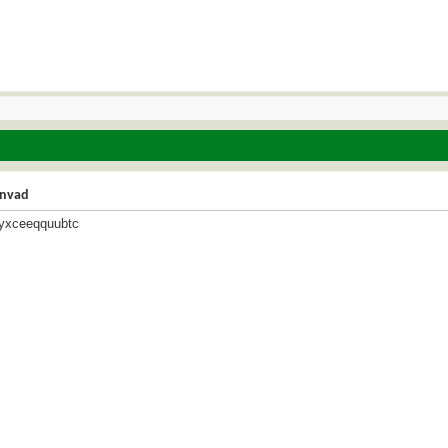
nvad
ltyxceeqquubtc