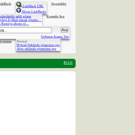
inkBack
Seçenekler
LinkBack URL
About LinkBacks
zdırılabilir şekli göster
Konuda Ara
yfayı E-Mail olarak gönder…
u Konuya abone ol…
Gelişmiş Arama Yap
Normal
örünüm
Hybrid-Şeklinde gösterime geç
Ağaç şeklinde gösterime geç
#5131