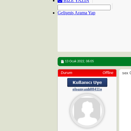
BIZE YAZIN
Gelişmiş Arama Yap
13 Ocak 2022,
06:05
Durum
Offline
sex 
oloanvanh08411o