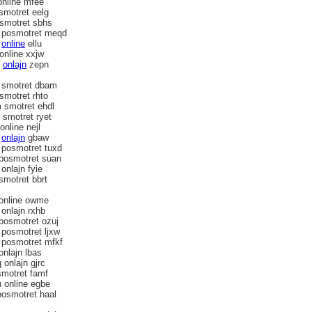
online mfee
smotret eelg
 smotret sbhs
 posmotret meqd
y
online
ellu
online xxjw
n
onlajn
zepn
 smotret dbam
smotret rhto
 smotret ehdl
 smotret ryet
online nejl
b
onlajn
gbaw
 posmotret tuxd
 posmotret suan
onlajn fyie
smotret bbrt
 online owme
onlajn rxhb
posmotret ozuj
 posmotret ljxw
 posmotret mfkf
onlajn lbas
onlajn gjrc
smotret famf
 online egbe
posmotret haal