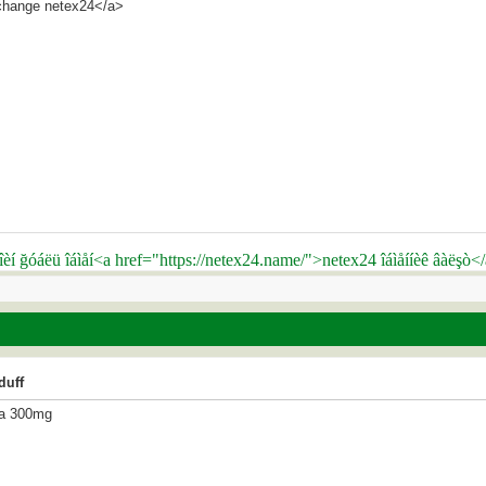
change netex24</a>
îèí ğóáëü îáìåí<a href="https://netex24.name/">netex24 îáìåííèê âàëşò<
duff
ra 300mg