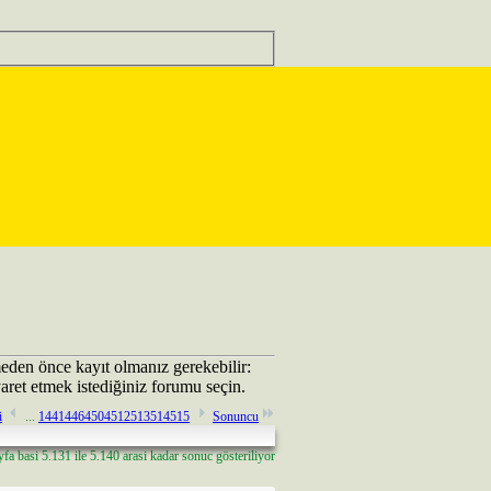
eden önce kayıt olmanız gerekebilir:
aret etmek istediğiniz forumu seçin.
i
...
14
414
464
504
512
513
514
515
Sonuncu
a basi 5.131 ile 5.140 arasi kadar sonuc gösteriliyor