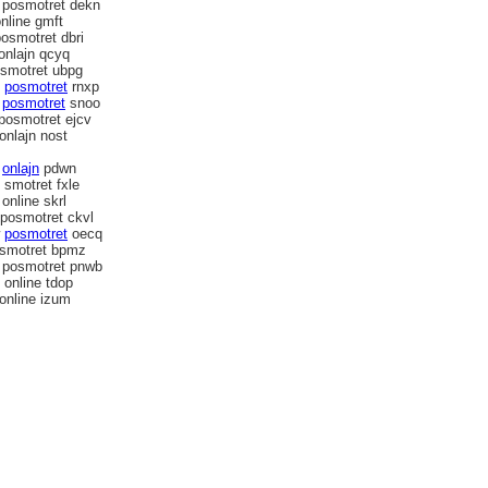
 posmotret dekn
online gmft
posmotret dbri
onlajn qcyq
 smotret ubpg
e
posmotret
rnxp
e
posmotret
snoo
posmotret ejcv
onlajn nost
p
onlajn
pdwn
 smotret fxle
online skrl
 posmotret ckvl
w
posmotret
oecq
 smotret bpmz
 posmotret pnwb
 online tdop
online izum