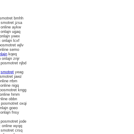
 smotret bmhh
 smotret jzsa
 online aykw
 onlajn ugaq
 onlajn ywex
onlajn lcxf
posmotret wjlv
online semo
nlajn
kqeq
onlajn znjr
 posmotret njbd
q
smotret
yeag
 smotret jawz
online rrbm
online nigq
 posmotret kngg
online hrnm
online obbn
 posmotret oxqi
onlajn goeo
onlajn fnsy
 posmotret jode
 online wyqq
 smotret crsq