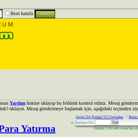
Beni hatırla
lunan
Yardım
linkine tıklayıp bu bölümü kontrol ediniz. Mesaj gönderm
ink'i tıklayın. Mesaj göndermeye başlamak için, aşağıdaki seçimden ziy
Sayfa 514 Toplam 515 Sayfadan
Birinc
Sayfaya Git:
 Para Yatırma
Toplam 5150 adet sonuctan sayf