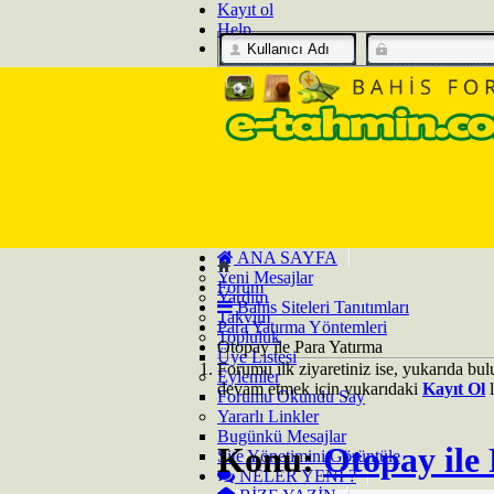
Kayıt ol
Help
ANA SAYFA
Yeni Mesajlar
Forum
Yardım
Bahis Siteleri Tanıtımları
Takvim
Para Yatırma Yöntemleri
Topluluk
Otopay ile Para Yatırma
Üye Listesi
Forumu ilk ziyaretiniz ise, yukarıda bu
Eylemler
devam etmek için yukarıdaki
Kayıt Ol
l
Forumu Okundu Say
Yararlı Linkler
Bugünkü Mesajlar
Konu:
Otopay ile
Site Yönetimini Görüntüle
NELER YENI ?