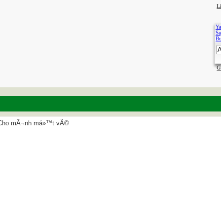
L
Ya
Sa
B
G
Cho mÃ¬nh má»™t vÃ©