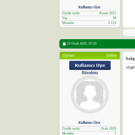
Kullanıcı Üye
Üyelik tarihi
Kasım 2021
Yaş
38
Mesajlar
2.114
15 Ocak 2022,
07:25
Durum
Online
hykg
vtig
Rtiopkmz
Kullanıcı Üye
Üyelik tarihi
Ocak 2020
Mesajlar
7