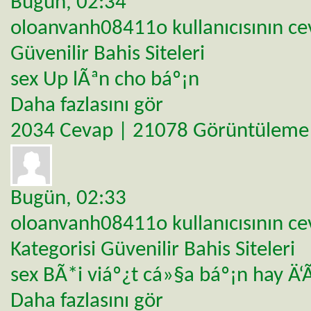
Bugün,
02:34
oloanvanh08411o
kullanıcısının c
Güvenilir Bahis Siteleri
sex Up lÃªn cho báº¡n
Daha fazlasını gör
2034 Cevap | 21078 Görüntüleme
Bugün,
02:33
oloanvanh08411o
kullanıcısının c
Kategorisi
Güvenilir Bahis Siteleri
sex BÃ*i viáº¿t cá»§a báº¡n hay Ä‘
Daha fazlasını gör