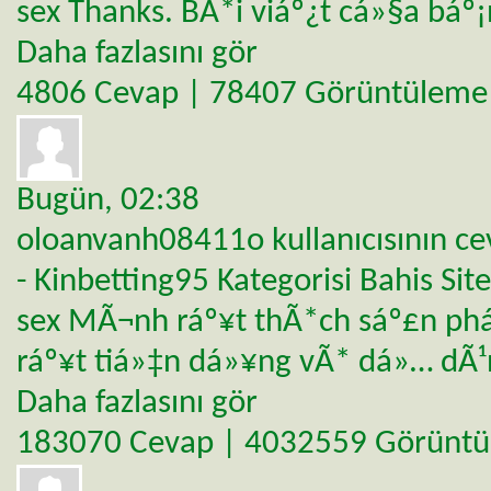
sex Thanks. BÃ*i viáº¿t cá»§a báº
Daha fazlasını gör
4806 Cevap | 78407 Görüntüleme
Bugün,
02:38
oloanvanh08411o
kullanıcısının c
- Kinbetting95
Kategorisi
Bahis Site
sex MÃ¬nh ráº¥t thÃ*ch sáº£n ph
ráº¥t tiá»‡n dá»¥ng vÃ* dá»… dÃ¹
Daha fazlasını gör
183070 Cevap | 4032559 Görünt