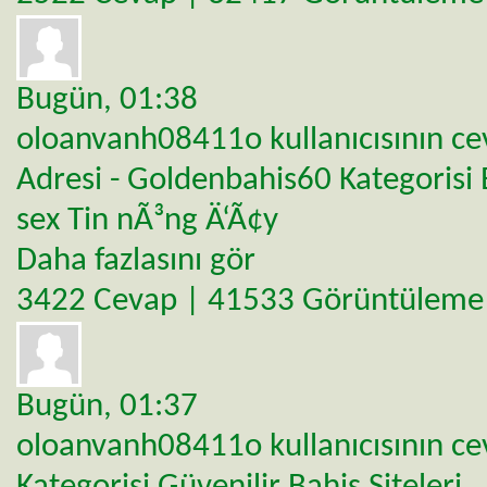
Bugün,
01:38
oloanvanh08411o
kullanıcısının c
Adresi - Goldenbahis60
Kategorisi
sex Tin nÃ³ng Ä‘Ã¢y
Daha fazlasını gör
3422 Cevap | 41533 Görüntüleme
Bugün,
01:37
oloanvanh08411o
kullanıcısının c