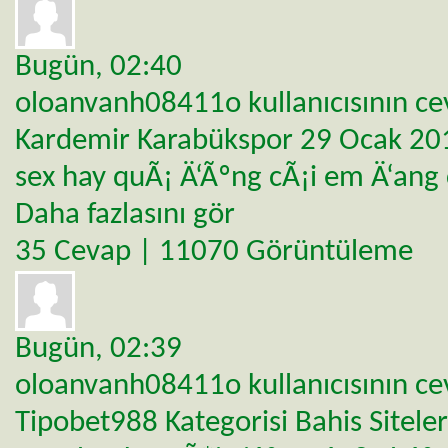
Bugün,
02:40
oloanvanh08411o
kullanıcısının c
Kardemir Karabükspor 29 Ocak 20
sex hay quÃ¡ Ä‘Ãºng cÃ¡i em Ä‘ang
Daha fazlasını gör
35 Cevap | 11070 Görüntüleme
Bugün,
02:39
oloanvanh08411o
kullanıcısının c
Tipobet988
Kategorisi
Bahis Siteler