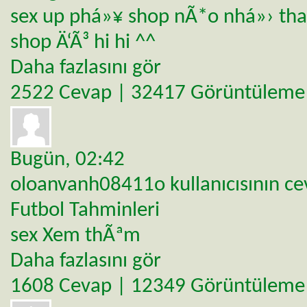
sex up phá»¥ shop nÃ*o nhá»› th
shop Ä‘Ã³ hi hi ^^
Daha fazlasını gör
2522 Cevap | 32417 Görüntüleme
Bugün,
02:42
oloanvanh08411o
kullanıcısının c
Futbol Tahminleri
sex Xem thÃªm
Daha fazlasını gör
1608 Cevap | 12349 Görüntüleme