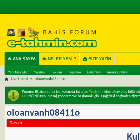
ANA SAYFA
NELER YENI ?
BIZE YAZIN
Yeni Mesajlar
Yardım
Takvim
Topluluk
Eylemler
Yararlı Linkler
Üye Listesi
oloanvanh08411o
Forumu ilk ziyaretiniz ise, yukarıda bulunan
Yardım
linkine tıklayıp bu bölüm
Ol
link'i tıklayın. Mesaj göndermeye başlamak için, aşağıdaki seçimden ziyare
oloanvanh08411o
Durum
Kul