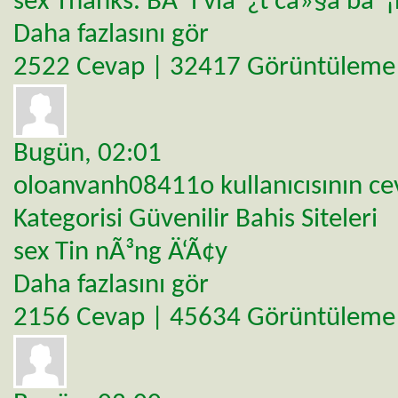
sex Thanks. BÃ*i viáº¿t cá»§a báº
Daha fazlasını gör
2522 Cevap | 32417 Görüntüleme
Bugün,
02:01
oloanvanh08411o
kullanıcısının c
Kategorisi
Güvenilir Bahis Siteleri
sex Tin nÃ³ng Ä‘Ã¢y
Daha fazlasını gör
2156 Cevap | 45634 Görüntüleme