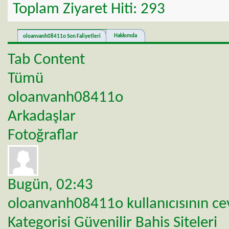
Toplam Ziyaret Hiti:
293
Hakkımda
oloanvanh08411o Son Faliyetleri
Tab Content
Tümü
oloanvanh08411o
Arkadaşlar
Fotoğraflar
Bugün,
02:43
oloanvanh08411o
kullanıcısının c
Kategorisi
Güvenilir Bahis Siteleri