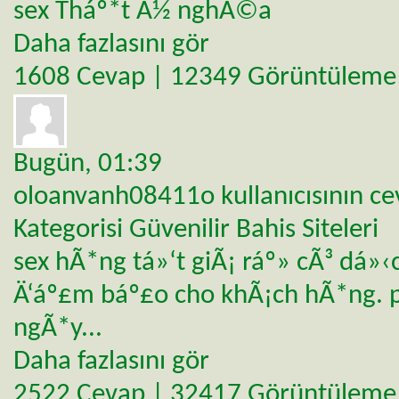
sex Tháº*t Ã½ nghÄ©a
Daha fazlasını gör
1608 Cevap | 12349 Görüntüleme
Bugün,
01:39
oloanvanh08411o
kullanıcısının c
Kategorisi
Güvenilir Bahis Siteleri
sex hÃ*ng tá»‘t giÃ¡ ráº» cÃ³ dá»‹
Ä‘áº£m báº£o cho khÃ¡ch hÃ*ng. 
ngÃ*y...
Daha fazlasını gör
2522 Cevap | 32417 Görüntüleme