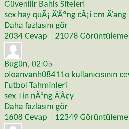
Güvenilir Bahis Siteleri
sex hay quÃ¡ Ä‘Ãºng cÃ¡i em Ä‘ang
Daha fazlasını gör
2034 Cevap | 21078 Görüntüleme
Bugün,
02:05
oloanvanh08411o
kullanıcısının c
Futbol Tahminleri
sex Tin nÃ³ng Ä‘Ã¢y
Daha fazlasını gör
1608 Cevap | 12349 Görüntüleme