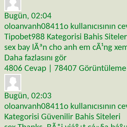
Bugün,
02:04
oloanvanh08411o
kullanıcısının c
Tipobet988
Kategorisi
Bahis Siteler
sex bay lÃªn cho anh em cÃ¹ng xem
Daha fazlasını gör
4806 Cevap | 78407 Görüntüleme
Bugün,
02:03
oloanvanh08411o
kullanıcısının c
Kategorisi
Güvenilir Bahis Siteleri