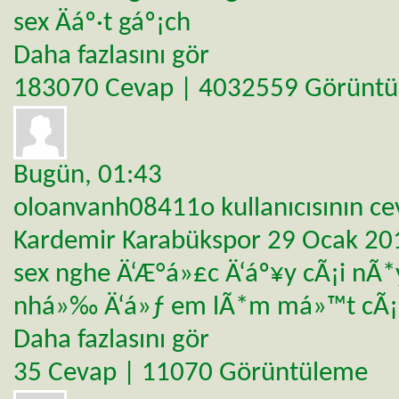
sex Äáº·t gáº¡ch
Daha fazlasını gör
183070 Cevap | 4032559 Görünt
Bugün,
01:43
oloanvanh08411o
kullanıcısının c
Kardemir Karabükspor 29 Ocak 20
sex nghe Ä‘Æ°á»£c Ä‘áº¥y cÃ¡i nÃ*
nhá»‰ Ä‘á»ƒ em lÃ*m má»™t cÃ¡
Daha fazlasını gör
35 Cevap | 11070 Görüntüleme