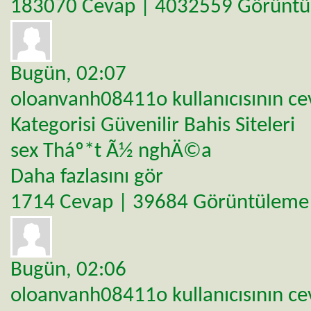
183070 Cevap | 4032559 Görünt
Bugün,
02:07
oloanvanh08411o
kullanıcısının c
Kategorisi
Güvenilir Bahis Siteleri
sex Tháº*t Ã½ nghÄ©a
Daha fazlasını gör
1714 Cevap | 39684 Görüntüleme
Bugün,
02:06
oloanvanh08411o
kullanıcısının c