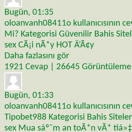
Bugün,
01:35
oloanvanh08411o
kullanıcısının c
Mi?
Kategorisi
Güvenilir Bahis Sitel
sex CÃ¡i nÃ*y HOT Ä‘Ã¢y
Daha fazlasını gör
1921 Cevap | 26645 Görüntüleme
Bugün,
01:33
oloanvanh08411o
kullanıcısının c
Tipobet988
Kategorisi
Bahis Siteler
sex Mua sáº¯m an toÃ*n vÃ* tiá»‡