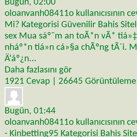
Bugün,
02:00
oloanvanh08411o
kullanıcısının c
Mi?
Kategorisi
Güvenilir Bahis Sitel
sex Mua sáº¯m an toÃ*n vÃ* tiá»‡
nháº*n tiá»n cá»§a chÃºng tÃ´i. 
Ä‘áº¿n...
Daha fazlasını gör
1921 Cevap | 26645 Görüntüleme
Bugün,
01:44
oloanvanh08411o
kullanıcısının c
- Kinbetting95
Kategorisi
Bahis Site