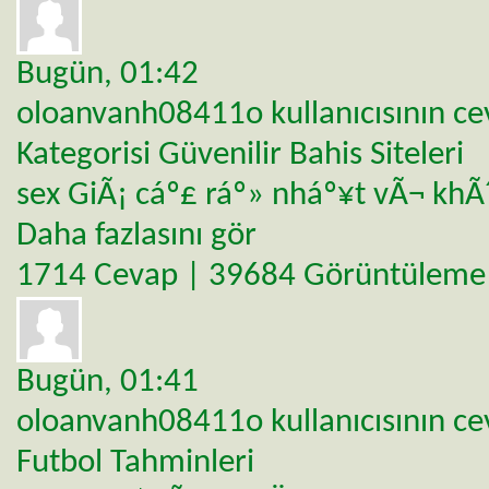
Bugün,
01:42
oloanvanh08411o
kullanıcısının c
Kategorisi
Güvenilir Bahis Siteleri
sex GiÃ¡ cáº£ ráº» nháº¥t vÃ¬ khÃ
Daha fazlasını gör
1714 Cevap | 39684 Görüntüleme
Bugün,
01:41
oloanvanh08411o
kullanıcısının c
Futbol Tahminleri