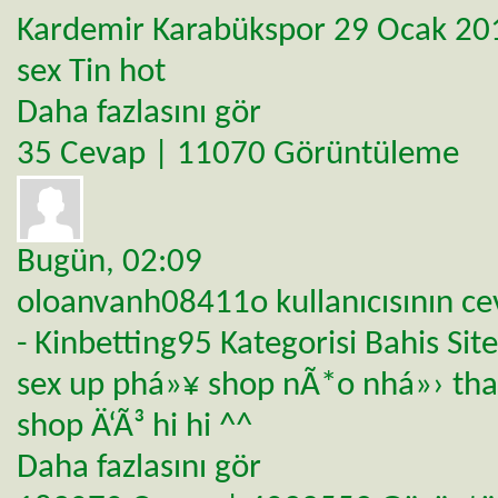
Kardemir Karabükspor 29 Ocak 20
sex Tin hot
Daha fazlasını gör
35 Cevap | 11070 Görüntüleme
Bugün,
02:09
oloanvanh08411o
kullanıcısının c
- Kinbetting95
Kategorisi
Bahis Site
sex up phá»¥ shop nÃ*o nhá»› th
shop Ä‘Ã³ hi hi ^^
Daha fazlasını gör