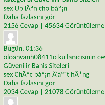
Kategorisi
Güvenilir Bahis Siteleri
sex Up lÃªn cho báº¡n
Daha fazlasını gör
2156 Cevap | 45634 Görüntüleme
Bugün,
01:36
oloanvanh08411o
kullanıcısının c
Güvenilir Bahis Siteleri
sex ChÃºc báº¡n Ä‘áº¯t hÃ*ng
Daha fazlasını gör
2034 Cevap | 21078 Görüntüleme