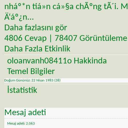
nháº*n tiá»n cá»§a chÃºng tÃ´i. 
Ä‘áº¿n...
Daha fazlasını gör
4806 Cevap | 78407 Görüntüleme
Daha Fazla Etkinlik
oloanvanh08411o Hakkinda
Temel Bilgiler
Doğum Gününüz
22 Nisan 1983 (38)
İstatistik
Mesaj adeti
Mesaj adeti
2.063