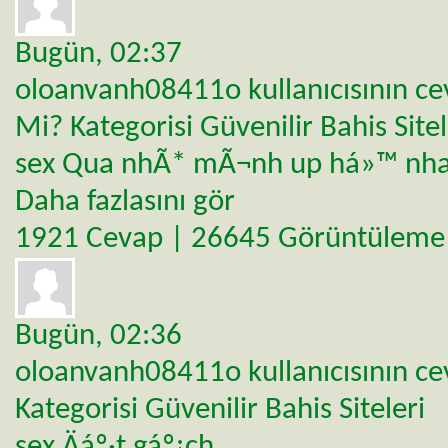
Bugün,
02:37
oloanvanh08411o
kullanıcısının c
Mi?
Kategorisi
Güvenilir Bahis Sitel
sex Qua nhÃ* mÃ¬nh up há»™ nh
Daha fazlasını gör
1921 Cevap | 26645 Görüntüleme
Bugün,
02:36
oloanvanh08411o
kullanıcısının c
Kategorisi
Güvenilir Bahis Siteleri
sex Äáº·t gáº¡ch