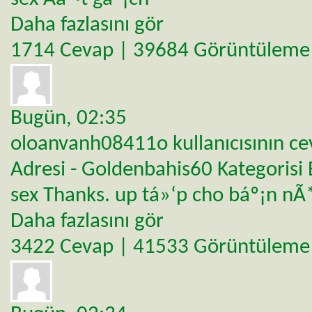
Daha fazlasını gör
1714 Cevap | 39684 Görüntüleme
Bugün,
02:35
oloanvanh08411o
kullanıcısının c
Adresi - Goldenbahis60
Kategorisi
sex Thanks. up tá»‘p cho báº¡n nÃ
Daha fazlasını gör
3422 Cevap | 41533 Görüntüleme