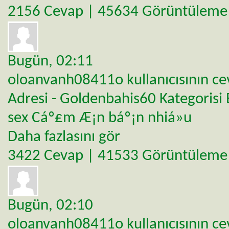
2156 Cevap | 45634 Görüntüleme
Bugün,
02:11
oloanvanh08411o
kullanıcısının c
Adresi - Goldenbahis60
Kategorisi
sex Cáº£m Æ¡n báº¡n nhiá»u
Daha fazlasını gör
3422 Cevap | 41533 Görüntüleme
Bugün,
02:10
oloanvanh08411o
kullanıcısının c