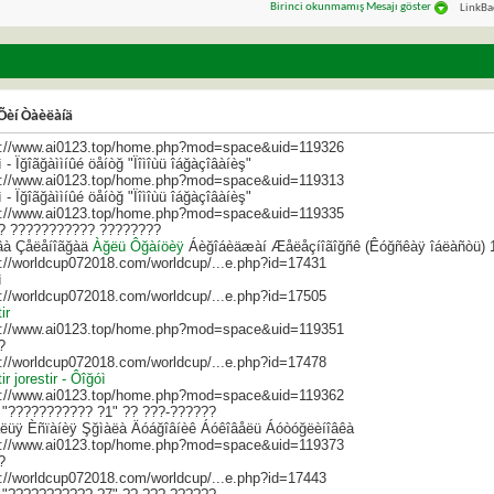
Birinci okunmamış Mesajı göster
LinkBa
Õèí Òàèëàíä
s://www.ai0123.top/home.php?mod=space&uid=119326
 - Ïğîãğàììíûé öåíòğ "Ïîìîùü îáğàçîâàíèş"
s://www.ai0123.top/home.php?mod=space&uid=119313
 - Ïğîãğàììíûé öåíòğ "Ïîìîùü îáğàçîâàíèş"
s://www.ai0123.top/home.php?mod=space&uid=119335
? ??????????? ????????
îâà Çåëåíîãğàä
Àğëü Ôğàíöèÿ
Áèğîáèäæàí Æåëåçíîãîğñê (Êóğñêàÿ îáëàñòü) 
s://worldcup072018.com/worldcup/...e.php?id=17431
ì
s://worldcup072018.com/worldcup/...e.php?id=17505
ir
s://www.ai0123.top/home.php?mod=space&uid=119351
?
s://worldcup072018.com/worldcup/...e.php?id=17478
tir jorestir - Ôîğóì
s://www.ai0123.top/home.php?mod=space&uid=119362
 "??????????? ?1" ?? ???-??????
ëüÿ Èñïàíèÿ Şğìàëà Äóáğîâíèê Áóêîâåëü Áóòóğëèíîâêà
s://www.ai0123.top/home.php?mod=space&uid=119373
?
s://worldcup072018.com/worldcup/...e.php?id=17443