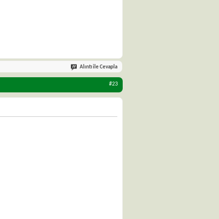
Alıntı ile Cevapla
#23