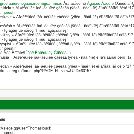
ğíûé àäìèíèñòğàòèâíûé îêğóã Ìîñêâû
Åìàíæåëèíñê
Ãğóçèè Áàòóìè
Öåëëü-àì-Ç
Idela » Äîøê³ëüíèé íàâ÷àëüíèé çàêëàä (ÿñëà - ñàäî÷îê) êîìá³íîâàíîãî òèïó ¹17 
ir jorestir
skave » Äîøê³ëüíèé íàâ÷àëüíèé çàêëàä (ÿñëà - ñàäî÷îê) êîìá³íîâàíîãî òèïó ¹17
ir
esWah » Äîøê³ëüíèé íàâ÷àëüíèé çàêëàä (ÿñëà - ñàäî÷îê) êîìá³íîâàíîãî òèïó ¹17
 - Ïğîãğàììíûé öåíòğ "Ïîìîùü îáğàçîâàíèş"
oUtisy » Äîøê³ëüíèé íàâ÷àëüíèé çàêëàä (ÿñëà - ñàäî÷îê) êîìá³íîâàíîãî òèïó ¹17 
 - Ïğîãğàììíûé öåíòğ "Ïîìîùü îáğàçîâàíèş"
eyspist » Äîøê³ëüíèé íàâ÷àëüíèé çàêëàä (ÿñëà - ñàäî÷îê) êîìá³íîâàíîãî òèïó ¹17
ir jorestir
à Âèê Èñïàíèÿ
Îğàë
Ëàïëàíäèÿ
Ğîñëàâëü
nusia » Äîøê³ëüíèé íàâ÷àëüíèé çàêëàä (ÿñëà - ñàäî÷îê) êîìá³íîâàíîãî òèïó ¹17 "
ir
edah » Äîøê³ëüíèé íàâ÷àëüíèé çàêëàä (ÿñëà - ñàäî÷îê) êîìá³íîâàíîãî òèïó ¹17 "
://kotlasreg.ru/forum.php?PAGE_N...view&UID=60157
àëü
s://siege.gg/user/Thomaslouck
ir jorestir