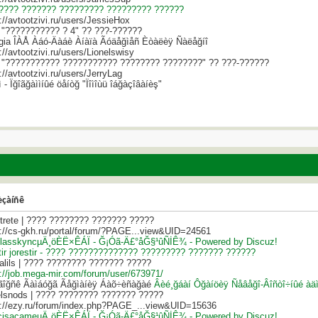
???? ??????? ????????? ????????? ??????
://avtootzivi.ru/users/JessieHox
 "??????????? ? 4" ?? ???-??????
gia ÎÀÅ Àáó-Äàáè Àíàïà Ãóäåğìåñ Èòàëèÿ Ñàëåğíî
://avtootzivi.ru/users/Lionelswisy
 "??????????? ??????????? ???????? ????????" ?? ???-??????
://avtootzivi.ru/users/JerryLag
 - Ïğîãğàììíûé öåíòğ "Ïîìîùü îáğàçîâàíèş"
èçàíñê
htrete | ???? ???????? ??????? ?????
s://cs-gkh.ru/portal/forum/?PAGE...view&UID=24561
lasskyncµÄ¸öÈË×ÊÁÏ - Ğ¡Óã-Ä£°åĞ§¹ûÑİÊ¾ - Powered by Discuz!
stir jorestir - ???? ?????????????? ????????? ??????? ??????
yalils | ???? ???????? ??????? ?????
s://job.mega-mir.com/forum/user/673971/
ãîğñê Ãàìáóğã Ãåğìàíèÿ Áàõ÷èñàğàé
Âèé¸ğáàí Ôğàíöèÿ
Ñåâåğî-Âîñòî÷íûé àä
elsnods | ???? ???????? ??????? ?????
s://ezy.ru/forum/index.php?PAGE_...view&UID=15636
cisacameµÄ¸öÈË×ÊÁÏ - Ğ¡Óã-Ä£°åĞ§¹ûÑİÊ¾ - Powered by Discuz!