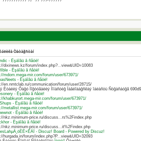
 "??????????? ?7" ?? ???-??????
óáëèêà Òàòàğñòàí
ndic - Ëşáîâü â ñåòè!
s://dixinews.kz/forum/index.php?...view&UID=10083
lIble - Ëşáîâü â ñåòè!
s://mdom.mega-mir.com/forum/user/673971/
asNeets - Ëşáîâü â ñåòè!
s://en.nmtclab.ru/communication/forum/user/28715/
ÿ Èòàëèÿ Ôàğó Ïîğòóãàëèÿ Ìîíàñòèğ Ïàâëîäàğñêàÿ îáëàñòü Ñòğàñáóğã 690d
sonery - Ëşáîâü â ñåòè!
s://khabkurort.mega-mir.com/forum/user/673971/
yShups - Ëşáîâü â ñåòè!
://metallist.mega-mir.com/forum/user/673971/
hewnot - Ëşáîâü â ñåòè!
s://nkz.minimum-price.ru/discuss...rs%2Findex.php
ckhor - Ëşáîâü â ñåòè!
://nkz.minimum-price.ru/discuss...it%2Findex.php
lesLahµÄ¸öÈË×ÊÁÏ - Discuz! Board - Powered by Discuz!
s://hurgada.in/forum/index.php?P...view&UID=32093
à Èòàëèÿ Êîëîìáî Ñåâàñòîïîëü
Ìèòèíî
Õàøóğè