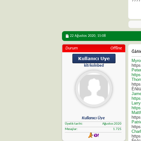
????
22 Ağustos 2020,
15:08
Durum
Offline
Ğåñï
Myro
http
kitrkolnbed
Peter
http
Thom
http
Èñêü
Jame
http
Larr
https
Matt
http
Kullanıcı Üye
Patri
Üyelik tarihi
Ağustos 2020
https
Mesajlar
1.725
Char
http
Ñèåí