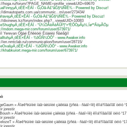
s://hoga.ru/forum/?PAGE_NAME=profile_view&UID=69670
uaFinnyµÄ¸öÈË×ÊÁÏ - Ğ¡Óã-Ä£°åĞ§¹ûÑİÊ¾ - Powered by Discuz!
s://dimautoparts.com.ua/communic...m/user/273434/
fWraveµÄ¸öÈË×ÊÁÏ - Ğ¡Óã-Ä£°åĞ§¹ûÑİÊ¾ - Powered by Discuz!
s://dixinews.kz/forum/index.php?...view&UID=10083
ieShughµÄ¸öÈË×ÊÁÏ - °Ü¼ÒÂèÂèÂÛÌ³|°×²ËÕÒµÃµ½,Íø¹ºÂòµÃÖµ
s://mdom.mega-mir.com/forum/user/673971/
íî Yerevan Óğàé Èñêèòèì Èòàëèÿ Ñàëåğíî
alltuhµÄ¸öÈË×ÊÁÏ - ¾õĞÑ¼ÒÔ° - www.Awaker.info
s://en.nmtclab.ru/communication/forum/user/28715/
ieOvaliµÄ¸öÈË×ÊÁÏ - ¾õĞÑ¼ÒÔ° - www.Awaker.info
s://khabkurort.mega-mir.com/forum/user/673971/
àò
eGaurn » Äîøê³ëüíèé íàâ÷àëüíèé çàêëàä (ÿñëà - ñàäî÷îê) êîìá³íîâàíîãî òèïó ¹1
ir jorestir
Boush » Äîøê³ëüíèé íàâ÷àëüíèé çàêëàä (ÿñëà - ñàäî÷îê) êîìá³íîâàíîãî òèïó ¹17 
ir jorestir
lozeT » Äîøê³ëüíèé íàâ÷àëüíèé çàêëàä (ÿñëà - ñàäî÷îê) êîìá³íîâàíîãî òèïó ¹17
ir jorestir