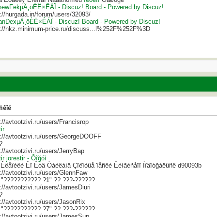
hewFekµÄ¸öÈË×ÊÁÏ - Discuz! Board - Powered by Discuz!
://hurgada.in/forum/users/32093/
nDexµÄ¸öÈË×ÊÁÏ - Discuz! Board - Powered by Discuz!
s://nkz.minimum-price.ru/discuss...l%252F%252F%3D
ñêîé
://avtootzivi.ru/users/Francisrop
ir
s://avtootzivi.ru/users/GeorgeDOOFF
?
://avtootzivi.ru/users/JerryBap
tir jorestir - Ôîğóì
-Êëåïèêè Êî Êóä Òàèëàíä Çîëîòûå ïåñêè Êèíãèñåïï Íîâîóğàëüñê d90093b
://avtootzivi.ru/users/GlennFaw
 "??????????? ?1" ?? ???-??????
://avtootzivi.ru/users/JamesDiuri
?
://avtootzivi.ru/users/JasonRix
 "??????????? ?7" ?? ???-??????
://avtootzivi.ru/users/JamesSup