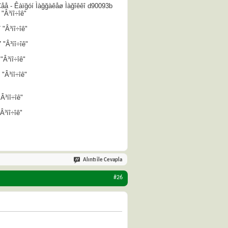
åå - Êàïğóí Ìàğğàêåø Ìàğîêêî d90093b
"Â³íî÷îê"
 "Â³íî÷îê"
 "Â³íî÷îê"
"Â³íî÷îê"
 "Â³íî÷îê"
Â³íî÷îê"
Â³íî÷îê"
Alıntı ile Cevapla
#26