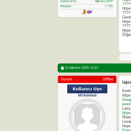
Üyelik tarihi
Ağustos 2020
????
Mesajlar
1.725
https
????
Geor
https
????
https
Ôîğóì
22 Ağustos 2020,
15:21
Durum
Offline
Ïàğò
Keit
http
kitrkolnbed
Doug
jore
Larr
http
Ñîëè
Lion
http
Fran