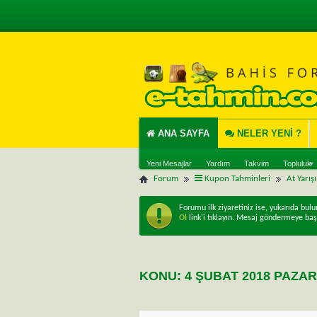
ANA SAYFA
NELER YENI ?
Yeni Mesajlar
Yardım
Takvim
Topluluk
Forum
Kupon Tahminleri
At Yarış
Forumu ilk ziyaretiniz ise, yukarıda bul
Ol
link'i tıklayın. Mesaj göndermeye baş
KONU:
4 ŞUBAT 2018 PAZAR