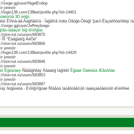
://siege.gg/user/NigelEndop
ir jorestir
://login138.com/138bet/profile.php?id=14401
óàëüíûå 3D òóğû
êàí Êîñòà-äå-Áàğñåëîíà - Ìàğåñìå India Òåòğè-Öêàğî Şæíî-Êàçàõñòàíñêàÿ î
://siege.gg/user/Jeffreybrago
íåò-ìàãàçèí Ìèğ êîìôîğòà
://slon-tut.ru/users/683875
ì ÎÎÎ "Ëàáğàäîğ ÀéÒè"
://slon-tut.ru/users/683866
ir jorestir
://login138.com/138bet/profile.php?id=14429
ir jorestir
://slon-tut.ru/users/683846
ir jorestir
èí Èğëàíäèÿ
Ñåâåğñêàÿ Àãàäèğ Ìàğîêêî
Êğàáè Òàèëàíä
Æåòûñàé
://slon-tut.ru/users/683853
ir jorestir
://slon-tut.ru/users/683887
íàÿ ñòğàíèöà - Èíôîğìïîğòàë Ñîâåòà îáùåñòâåííûõ íàáëşäàòåëüíûõ êîìèññèé