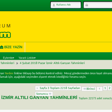
BIZE YAZIN
Eylemler
Yararlı Linkler
ı Tahminleri
4 Şubat 2018 Pazar İzmir Altılı Ganyan Tahminleri
unan
Yardım
linkine tıklayıp bu bölümü kontrol ediniz. Mesaj göndermeden önce kayıt olmanı
lamak için, aşağıdaki seçimden ziyaret etmek istediğiniz forumu seçin.
Sayfa 3 Toplam 2218 Sayfadan
1
2
Birinci
Sonuncu
 İZMIR ALTILI GANYAN TAHMINLERI
Toplam 22173 adet sonuctan 