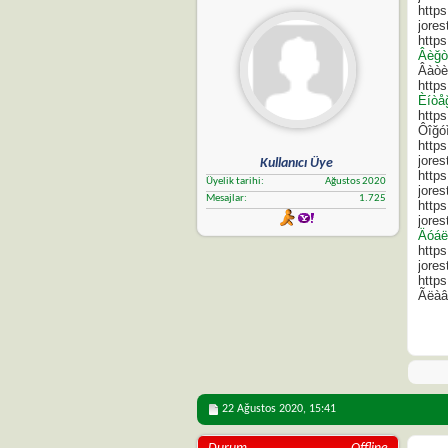
https
jorest
https
Âèğò
Âàòè
https
Èíòåğ
https
Ôîğó
https
jorest
Kullanıcı Üye
https
Üyelik tarihi
Ağustos 2020
jorest
Mesajlar
1.725
https
jorest
Äóáë
https
jorest
https
Ãëàâ
22 Ağustos 2020,
15:41