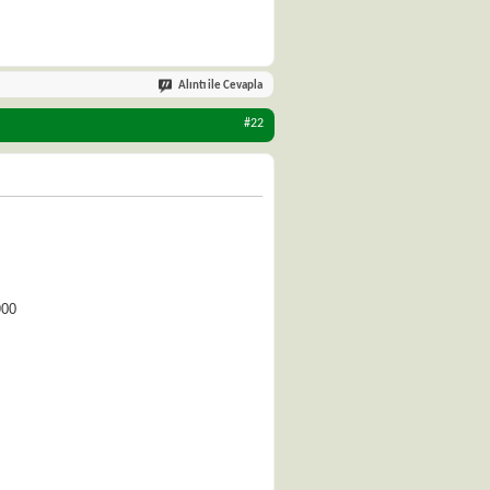
Alıntı ile Cevapla
#22
900