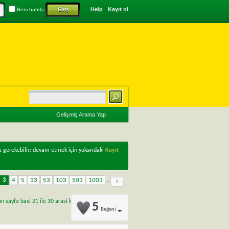
Help
Kayıt ol
Beni hatırla
Gelişmiş Arama Yap
z gerekebilir: devam etmek için yukarıdaki
Kayıt
3
4
5
13
53
103
503
1003
...
sayfa basi 21 ile 30 arasi kadar sonuc gösteriliyor
5
Beğeni