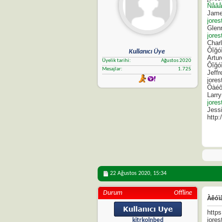
Ñåâå
James
jorest
Glenn
jorest
Charl
Ôîğóì
Kullanıcı Üye
Artur
Üyelik tarihi
Ağustos 2020
Ôîğóì
Mesajlar
1.725
Jeffr
jorest
Õàéô
Larry
jorest
Jessi
http
22 Ağustos 2020,
15:34
Durum
Offline
Àêóì
http
jorest
kitrkolnbed