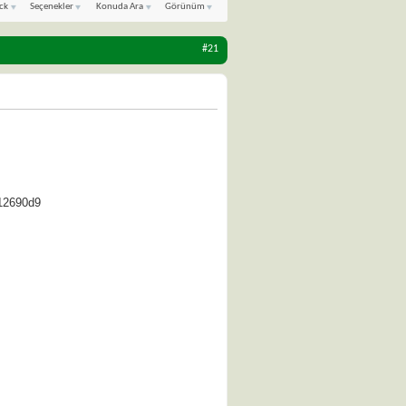
ck
Seçenekler
Konuda Ara
Görünüm
#21
12690d9