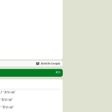
Alıntı ile Cevapla
#25
7 "Â³íî÷îê"
"Â³íî÷îê"
 "Â³íî÷îê"