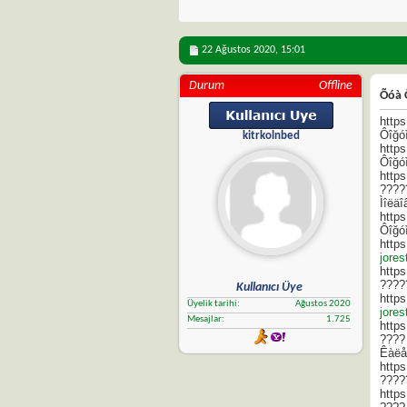
22 Ağustos 2020,
15:01
Durum
Offline
Õóà 
http
Ôîğóì
kitrkolnbed
http
Ôîğóì
http
????
Ìîëä
http
Ôîğó
http
jorest
http
????
Kullanıcı Üye
http
Üyelik tarihi
Ağustos 2020
jores
Mesajlar
1.725
http
????
Êàëå
http
????
http