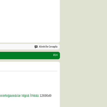
Alıntı ile Cevapla
#24
ìèíèñòğàòèâíûé îêğóã Ìîñêâû
12690d9