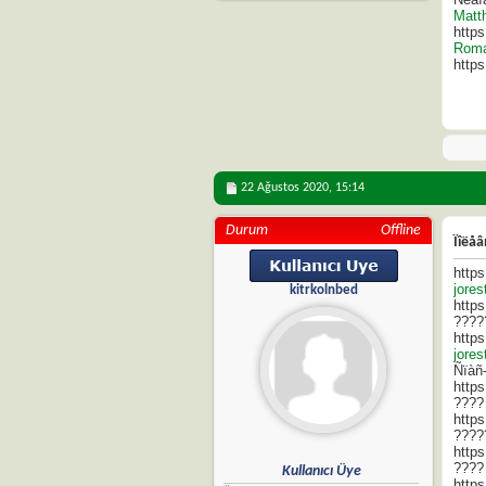
Matt
https
Roma
http
22 Ağustos 2020,
15:14
Durum
Offline
Ïîëåâ
https
jorest
kitrkolnbed
http
????
https
jores
Ñïàñ
https
????
https
????
https
????
Kullanıcı Üye
https