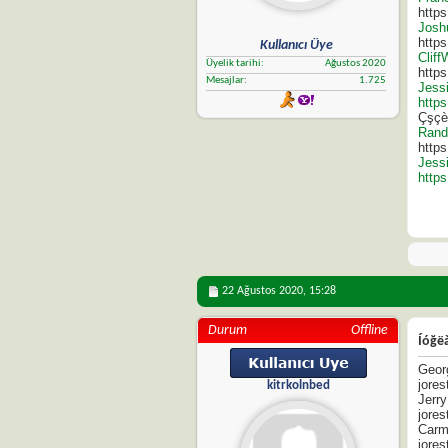
http
Josh
http
Kullanıcı Üye
Clif
Üyelik tarihi
Ağustos 2020
http
Mesajlar
1.725
Jess
http
Çşçè
Rand
http
Jess
http
22 Ağustos 2020,
15:28
Durum
Offline
Íóğë
Georg
jorest
kitrkolnbed
Jerry
jorest
Carme
jorest