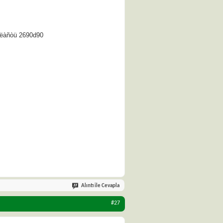
áëàñòü 2690d90
Alıntı ile Cevapla
#27