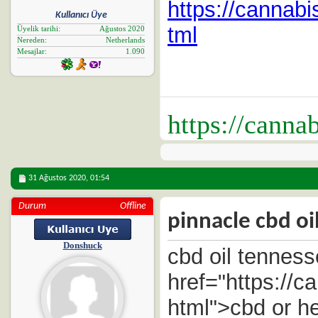
https://cannab
Kullanıcı Üye
tml
Üyelik tarihi
Ağustos 2020
Nereden
Netherlands
Mesajlar
1.090
https://canna
31 Ağustos 2020,
01:54
Durum
Offline
pinnacle cbd oi
Donshuck
cbd oil tennes
href="https://
html">cbd or he