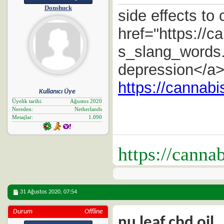
Donshuck
side effects to 
href="https://
s_slang_words.
depression</a> 
https://cannab
Kullanıcı Üye
Üyelik tarihi
Ağustos 2020
Nereden
Netherlands
Mesajlar
1.090
https://canna
31 Ağustos 2020,
07:54
Durum
Offline
nu leaf cbd oil