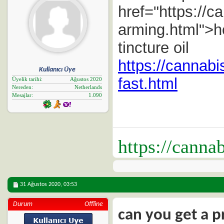
href="https://c
arming.html">h
tincture oil
https://cannabi
Kullanıcı Üye
fast.html
Üyelik tarihi
Ağustos 2020
Nereden
Netherlands
Mesajlar
1.090
https://canna
31 Ağustos 2020,
03:53
Durum
Offline
can you get a pr