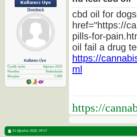
Donshuck
cbd oil for dogs
href="https://
pills-for-pain.
oil fail a drug t
https://cannabi
Kullanıcı Üye
ml
Üyelik tarihi
Ağustos 2020
Nereden
Netherlands
Mesajlar
1.090
https://canna
31 Ağustos 2020,
09:57