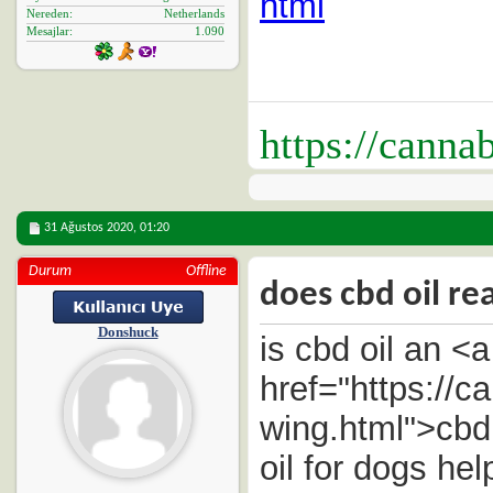
html
Nereden
Netherlands
Mesajlar
1.090
https://canna
31 Ağustos 2020,
01:20
Durum
Offline
does cbd oil re
Donshuck
is cbd oil an <a
href="https://
wing.html">cbd
oil for dogs hel