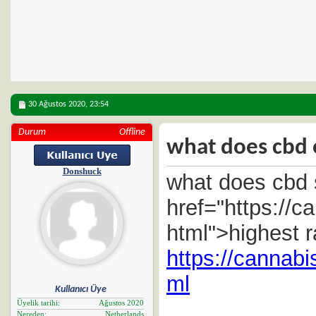
30 Ağustos 2020,
23:54
Durum
Offline
what does cbd o
Donshuck
what does cbd s
href="https://c
html">highest r
https://cannabi
ml
Kullanıcı Üye
Üyelik tarihi
Ağustos 2020
Nereden
Netherlands