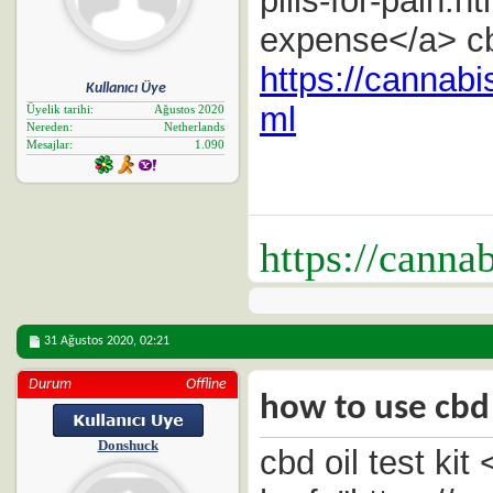
pills-for-pain.h
expense</a> cb
https://cannab
Kullanıcı Üye
ml
Üyelik tarihi
Ağustos 2020
Nereden
Netherlands
Mesajlar
1.090
https://canna
31 Ağustos 2020,
02:21
Durum
Offline
how to use cbd 
Donshuck
cbd oil test kit 