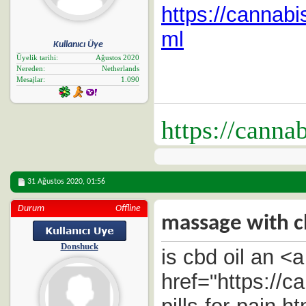
https://cannab
ml
Kullanıcı Üye
Üyelik tarihi
Ağustos 2020
Nereden
Netherlands
Mesajlar
1.090
https://canna
31 Ağustos 2020,
01:56
Durum
Offline
massage with c
Donshuck
is cbd oil an <a
href="https://