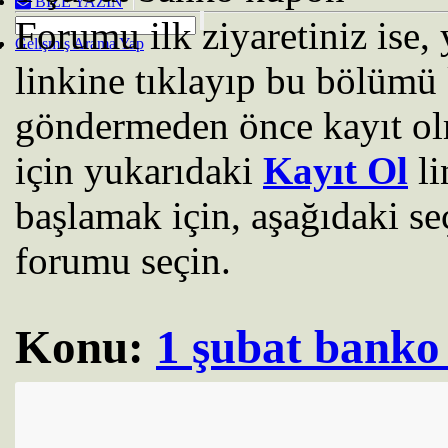
BIZE YAZIN
Forumu ilk ziyaretiniz ise
Gelişmiş Arama Yap
linkine tıklayıp bu bölümü 
göndermeden önce kayıt ol
için yukarıdaki
Kayıt Ol
li
başlamak için, aşağıdaki se
forumu seçin.
Konu:
1 şubat banko