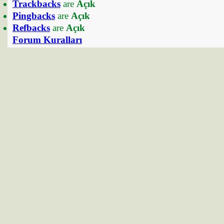
Trackbacks
are
Açık
Pingbacks
are
Açık
Refbacks
are
Açık
Forum Kuralları