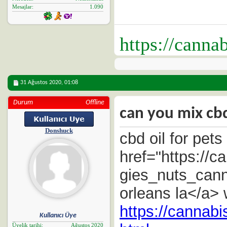
Mesajlar
1.090
https://canna
31 Ağustos 2020,
01:08
Durum
Offline
can you mix cbd
Donshuck
cbd oil for pet
href="https://
gies_nuts_cann
orleans la</a> 
https://cannab
Kullanıcı Üye
Üyelik tarihi
Ağustos 2020