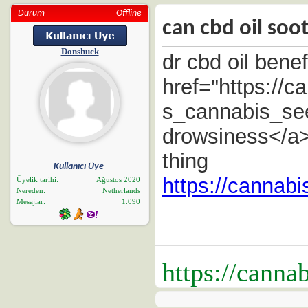
Durum
Offline
can cbd oil soo
Donshuck
dr cbd oil benef
href="https://
s_cannabis_see
drowsiness</a>
thing
Kullanıcı Üye
https://cannab
Üyelik tarihi
Ağustos 2020
Nereden
Netherlands
Mesajlar
1.090
https://canna