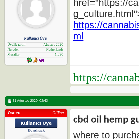
href="https://
g_culture.html">
https://cannab
ml
Kullanıcı Üye
Üyelik tarihi
Ağustos 2020
Nereden
Netherlands
Mesajlar
1.090
https://canna
31 Ağustos 2020,
02:43
Durum
Offline
cbd oil hemp 
Donshuck
where to purch