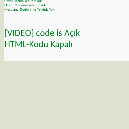
Cevap Yazma Yetkiniz
Yok
Eklenti Yükleme Yetkiniz
Yok
Mesajınızı Değiştirme Yetkiniz
Yok
[VIDEO]
code is
Açık
HTML-Kodu
Kapalı