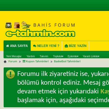
ANA SAYFA
NELER YENI ?
BIZE YAZIN
Yeni Mesajlar
Yardım
Takvim
Topluluk
Eylemler
Yararlı Linkler
Forum
Kupon Tahminleri
Basketbol Tahminleri
Forumu ilk ziyaretiniz ise, yuka
bölümü kontrol ediniz. Mesaj g
devam etmek için yukarıdaki
Ka
başlamak için, aşağıdaki seçimde