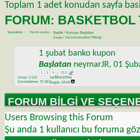
Toplam 1 adet konudan sayfa basi 1
FORUM:
BASKETBOL 
Seçenekler
Forum arama
Başlık
/
Konuyu Başlatan
/
Son Mesaj
Cevap
Görüntüleme
1 şubat banko kupon
Başlatan
neymarJR
, 01 Şu
1
2
3
...
353
Cevap:
3.523
ow88no1infoo
Görüntüleme: 37.267
Bugün,
03:04
FORUM BILGI VE SEÇEN
Users Browsing this Forum
Şu anda
1 kullanıcı bu foruma göz