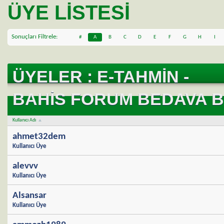
ÜYE LISTESI
Sonuçları Filtrele
#
A
B
C
D
E
F
G
H
I
T
ÜYELER : E-TAHMIN -
BAHIS FORUM BEDAVA B
Kullanıcı Adı
ahmet32dem
Kullanıcı Üye
alevvv
Kullanıcı Üye
Alsansar
Kullanıcı Üye