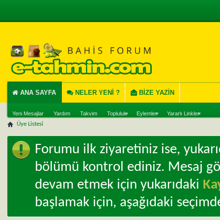
ANA SAYFA
NELER YENI ?
BIZE YAZIN
Yeni Mesajlar
Yardım
Takvim
Topluluk
Eylemler
Yararlı Linkler
Üye Listesi
Forumu ilk ziyaretiniz ise, yuka
bölümü kontrol ediniz. Mesaj g
devam etmek için yukarıdaki
Ka
başlamak için, aşağıdaki seçimde